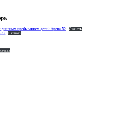
ерь
с-дневным-пребыванием-детей-Арена-52
Скачать
а-52
Скачать
качать