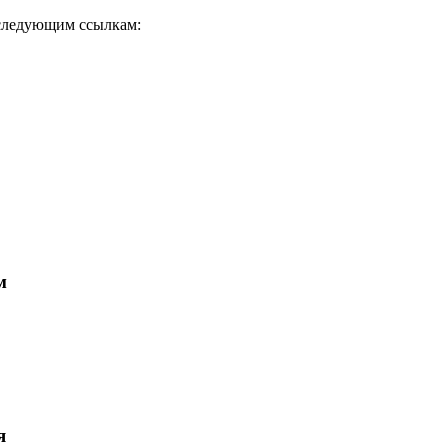
 следующим ссылкам:
м
я