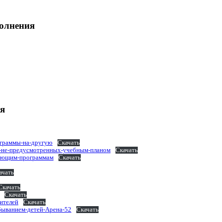
олнения
я
ограммы-на-другую
Скачать
-не-предусмотренных-учебным-планом
Скачать
вающим-программам
Скачать
ачать
Скачать
Скачать
ителей
Скачать
быванием-детей-Арена-52
Скачать