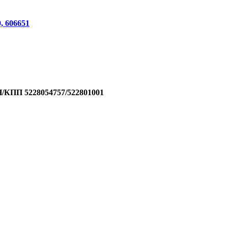
, 606651
/КПП 5228054757/522801001