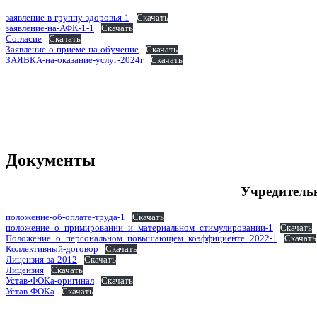
заявление-в-группу-здоровья-1
Скачать
заявление-на-АФК-1-1
Скачать
Согласие
Скачать
Заявление-о-приёме-на-обучение
Скачать
ЗАЯВКА-на-оказание-услуг-2024г
Скачать
Документы
Учредитель
положение-об-оплате-труда-1
Скачать
положение_о_примировании_и_материальном_стимулировании-1
Скачать
Положение_о_персональном_повышающем_коэффициенте_2022-1
Скачать
Коллективный-договор
Скачать
Лицензия-за-2012
Скачать
Лицензия
Скачать
Устав-ФОКа-оригинал
Скачать
Устав-ФОКа
Скачать