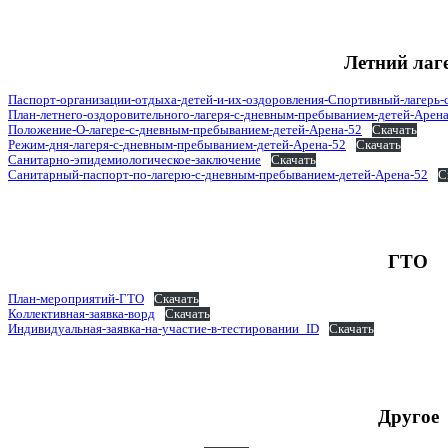
Летний лаг
Паспорт-организации-отдыха-детей-и-их-оздоровления-Спортивный-лагерь-
План-летнего-оздоровительного-лагеря-с-дневным-пребыванием-детей-Арен
Положение-О-лагере-с-дневным-пребыванием-детей-Арена-52
Скачать
Режим-дня-лагеря-с-дневным-пребыванием-детей-Арена-52
Скачать
Санитарно-эпидемиологическое-заключение
Скачать
Санитарный-паспорт-по-лагерю-с-дневным-пребыванием-детей-Арена-52
С
ГТО
План-мероприятий-ГТО
Скачать
Коллективная-заявка-ворд
Скачать
Индивидуальная-заявка-на-участие-в-тестировании_ID
Скачать
Другое