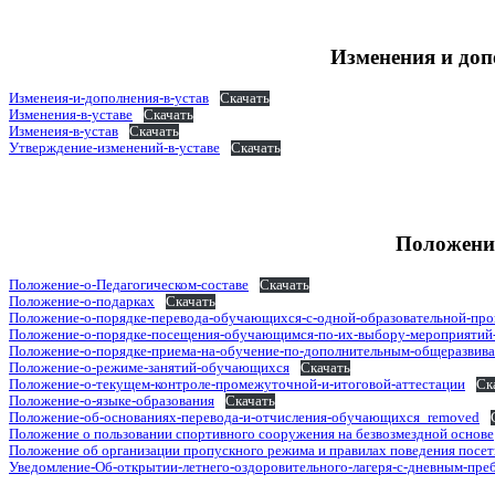
Изменения и доп
Изменеия-и-дополнения-в-устав
Скачать
Изменения-в-уставе
Скачать
Изменеия-в-устав
Скачать
Утверждение-изменений-в-уставе
Скачать
Положени
Положение-о-Педагогическом-составе
Скачать
Положение-о-подарках
Скачать
Положение-о-порядке-перевода-обучающихся-с-одной-образовательной-пр
Положение-о-порядке-посещения-обучающимся-по-их-выбору-мероприятий
Положение-о-порядке-приема-на-обучение-по-дополнительным-общеразви
Положение-о-режиме-занятий-обучающихся
Скачать
Положение-о-текущем-контроле-промежуточной-и-итоговой-аттестации
Ск
Положение-о-языке-образования
Скачать
Положение-об-основаниях-перевода-и-отчисления-обучающихся_removed
Положение о пользовании спортивного сооружения на безвозмездной основе
Положение об организации пропускного режима и правилах поведения посет
Уведомление-Об-открытии-летнего-оздоровительного-лагеря-с-дневным-пре