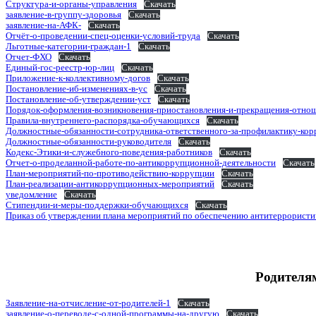
Структура-и-органы-управления
Скачать
заявление-в-группу-здоровья
Скачать
заявление-на-АФК-
Скачать
Отчёт-о-проведении-спец-оценки-условий-труда
Скачать
Льготные-категории-граждан-1
Скачать
Отчет-ФХО
Скачать
Единый-гос-реестр-юр-лиц
Скачать
Приложение-к-коллективному-догов
Скачать
Постановление-иб-изменениях-в-ус
Скачать
Постановление-об-утверждении-уст
Скачать
Порядок-оформления-возникновения-приостановления-и-прекращения-отн
Правила-внутреннего-распорядка-обучающихся
Скачать
Должностные-обязанности-сотрудника-ответственного-за-профилактику-к
Должностные-обязанности-руководителя
Скачать
Кодекс-Этики-и-служебного-поведения-работников
Скачать
Отчет-о-проделанной-работе-по-антикоррупционной-деятельности
Скачать
План-мероприятий-по-противодействию-коррупции
Скачать
План-реализации-антикоррупционных-мероприятий
Скачать
уведомление
Скачать
Стипендии-и-меры-поддержки-обучающихся
Скачать
Приказ об утверждении плана мероприятий по обеспечению антитеррорист
Родителя
Заявление-на-отчисление-от-родителей-1
Скачать
заявление-о-переводе-с-одной-программы-на-другую
Скачать