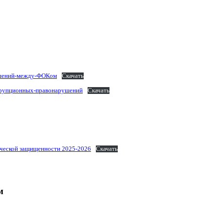
ошений-между-ФОКом
Скачать
оррупционных-правонарушений
Скачать
ической защищенности 2025-2026
Скачать
м