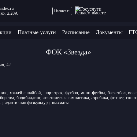
ndex.ru
Написать
Решаем вместе
нко, д.20А
кции
Платные услуги
Расписание
Документы
ГТ
ФОК «Звезда»
ая, 42
нию, хоккей с шайбой, шорт-трек, футбол, мини-футбол, баскетбол, воле
борства, бодибилдинг, атлетическая гимнастика, аэробика, фитнес, спор
а, адаптивная физкультура, шахматы