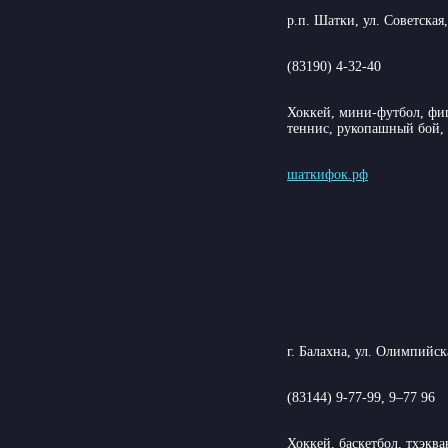
р.п. Шатки, ул. Советская,
(83190) 4-32-40
Хоккей, мини-футбол, фиг
теннис, рукопашный бой,
шаткифок.рф
г. Балахна, ул. Олимпийска
(83144) 9-77-99, 9–77 96
Хоккей, баскетбол, тхэква