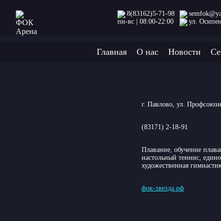
8(83162)5-71-98
semfok@ya
пн-вс | 08:00-22:00
ул. Осипе
Главная
О нас
Новости
Се
г. Павлово, ул. Профсоюзн
(83171) 2-18-91
Плавание, обучение плава
настольный теннис, едино
художественная гимнастик
фок-звезда.рф