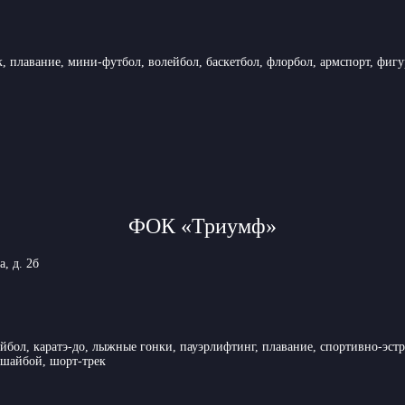
к, плавание, мини-футбол, волейбол, баскетбол, флорбол, армспорт, фигу
ФОК «Триумф»
, д. 2б
ейбол, каратэ-до, лыжные гонки, пауэрлифтинг, плавание, спортивно-эст
с шайбой, шорт-трек