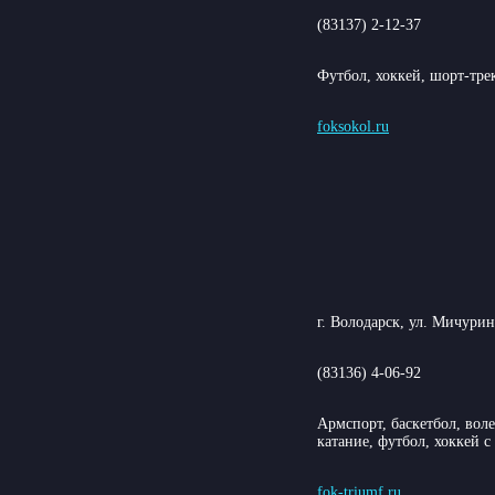
(83137) 2-12-37
Футбол, хоккей, шорт-тре
foksokol.ru
г. Володарск, ул. Мичурина
(83136) 4-06-92
Армспорт, баскетбол, вол
катание, футбол, хоккей 
fok-triumf.ru