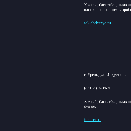
Хоккей, баскетбол, плава
настольный теннис, аэроб
fok-shahunya.ru
г. Урень, ул. Индустриальн
(83154) 2-94-70
Хоккей, баскетбол, плава
фитнес
fokuren.ru